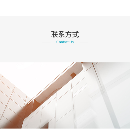
联系方式
Contact Us