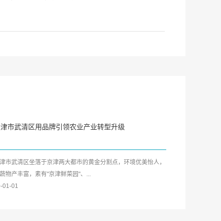
天津市武清区用品牌引领农业产业转型升级
津市武清区坐落于京津两大都市的黄金分割点，环境优美怡人，
蔬物产丰富，素有"京津鲜菜园"、...
-01-01