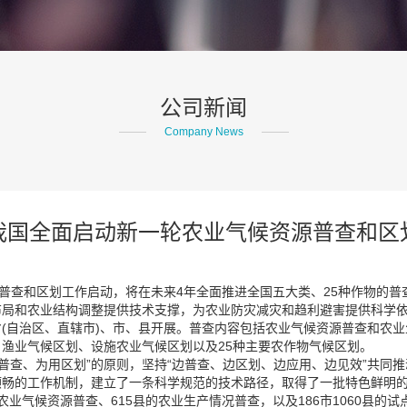
公司新闻
Company News
我国全面启动新一轮农业气候资源普查和区
源普查和区划工作启动，将在未来4年全面推进全国五大类、25种作物的
布局和农业结构调整提供技术支撑，为农业防灾减灾和趋利避害提供科学
(自治区、直辖市)、市、县开展。普查内容包括农业气候资源普查和农
渔业气候区划、设施农业气候区划以及25种主要农作物气候区划。
需普查、为用区划”的原则，坚持“边普查、边区划、边应用、边见效”共
顺畅的工作机制，建立了一条科学规范的技术路径，取得了一批特色鲜明
的农业气候资源普查、615县的农业生产情况普查，以及186市1060县的