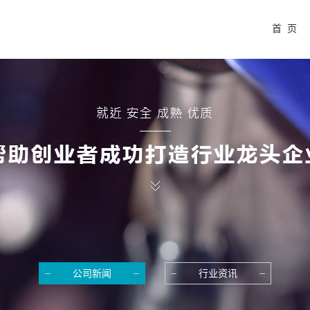
首 页
公司新闻
行业资讯