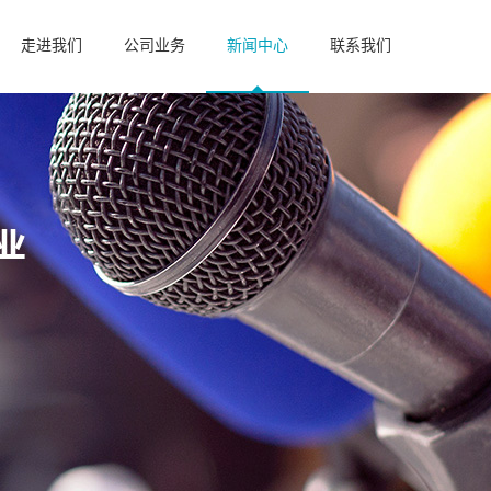
走进我们
公司业务
新闻中心
联系我们