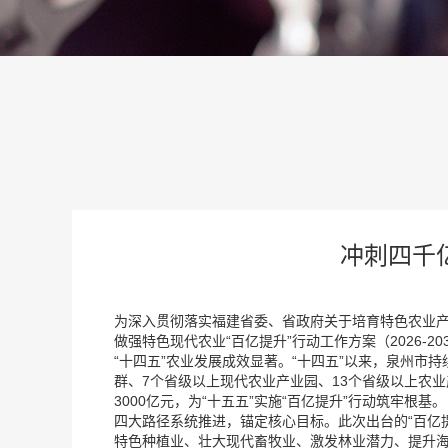
冲刺四千
为深入贯彻落实福建省委、省政府关于培育特色农业
做强特色现代农业“百亿提升”行动工作方案（2026-
“十四五”农业发展成效显著。“十四五”以来，泉州市
群、7个省级以上现代农业产业园、13个省级以上农业
3000亿元，为“十五五”实施“百亿提升”行动筑牢根基。
四大路径系统推进，锚定核心目标。此次出台的“百亿
特色种植业、壮大现代畜牧业、激发林业潜力、提升海洋