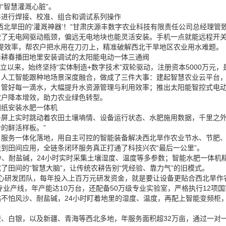
“智慧灌溉心脏”。
件进行焊接、校准、组合和调试系列操作
西北旱田的‘灌溉神器’！”甘肃庆源丰数字农业科技有限责任公司总经理
破了无电网驱动瓶颈，偏远无电地块也能灵活安装。手机一点就能远程开
工又提效率，帮农户把水用在刀刃上，精准破解西北干旱地区农业用水难题。
春耕春播田地里安装调试的太阳能电动一体三通阀
成立以来，始终坚持“实体制造+数字技术”双轮驱动，注册资本5000万
人工智能跟种地场景深度融合，做成了三件大事：建起智慧农业云平台，
，管好每一滴水，大幅提升水资源管理与利用效率；推出太阳能智控式电
农户降本增效，助力农业绿色转型。
图纸安装水肥一体机
屏上实时跳动着农田土壤墒情、设备运行状态、水肥施用数据，千里之外
的鲜活样板。”
、服务一体化落地，用自主可控的智能装备解决西北旱作农业节水、节肥
到田间应用，全链条闭环服务真正打通了科技兴农“最后一公里”。
风沙、耐盐碱，24小时实时采集土壤湿度、温度等多参数；智能水肥一体
田间的“智慧大脑”，让传统农耕告别“凭经验、靠力气”的旧模式。
核心研发团队，每年投入上百万元研发资金，就是要让设备更贴合西北旱作
专业产线，年产能达10万台，还配备50万级专业实验室，严格执行12
不怕风沙、耐盐碱，24小时盯着地里的湿度、温度，再配上智能变频柜
、白银，以及新疆、青海等西北多地，年服务面积超32万亩，通过一对