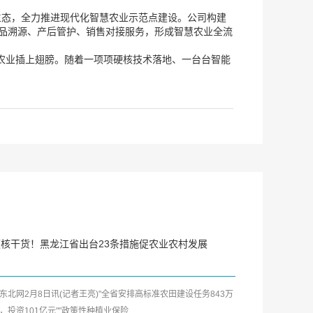
生态，全力推进现代化智慧农业示范点建设。公司构建
产品溯源、产后管护、销售对接服务，形成智慧农业全流
统农业插上翅膀。随着一项项硬核技术落地、一台台智能
硬核干货！黑龙江省出台23条措施促农业农村发展
北网2月8日讯(记者王亮)"全省安排高标准农田建设任务843万
，投资101亿元""政策性种植业保险...