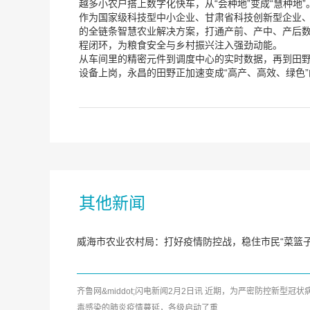
越多小农户搭上数字化快车，从“会种地”变成“慧种地”
作为国家级科技型中小企业、甘肃省科技创新型企业
的全链条智慧农业解决方案，打通产前、产中、产后数
程闭环，为粮食安全与乡村振兴注入强劲动能。
从车间里的精密元件到调度中心的实时数据，再到田野
设备上岗，永昌的田野正加速变成“高产、高效、绿色
其他新闻
威海市农业农村局：打好疫情防控战，稳住市民“菜篮子
齐鲁网&middot;闪电新闻2月2日讯 近期，为严密防控新型冠状
毒感染的肺炎疫情蔓延，各级启动了重...