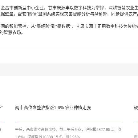
。
、金昌市创新型中小企业，甘肃庆源丰以数字科技为犁铧，深耕智慧农业
据壁垒，配套“四情”监测系统实现灾害智能分析与AI预警，同步提供农
间的智能管控，从“靠经验”到“靠数据”，甘肃庆源丰正用数字科技为传
”的智慧农场。
”
两市高位盘整沪指涨1.6% 农业种植走强
病
午后，两市维持高位盘整，截止午后开盘，沪指报2827.95点，涨
东
1.6%；深成指报10388.15点，涨2.96%...
亩