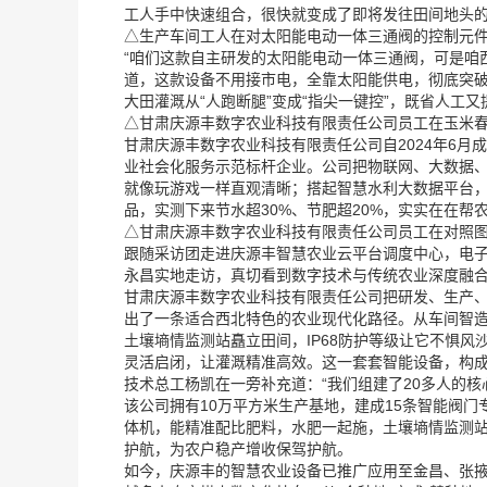
工人手中快速组合，很快就变成了即将发往田间地头的
△生产车间工人在对太阳能电动一体三通阀的控制元
“咱们这款自主研发的太阳能电动一体三通阀，可是咱
道，这款设备不用接市电，全靠太阳能供电，彻底突
大田灌溉从“人跑断腿”变成“指尖一键控”，既省人
△甘肃庆源丰数字农业科技有限责任公司员工在玉米
甘肃庆源丰数字农业科技有限责任公司自2024年6月
业社会化服务示范标杆企业。公司把物联网、大数据、
就像玩游戏一样直观清晰；搭起智慧水利大数据平台
品，实测下来节水超30%、节肥超20%，实实在在帮
△甘肃庆源丰数字农业科技有限责任公司员工在对照
跟随采访团走进庆源丰智慧农业云平台调度中心，电子
永昌实地走访，真切看到数字技术与传统农业深度融合
甘肃庆源丰数字农业科技有限责任公司把研发、生产
出了一条适合西北特色的农业现代化路径。从车间智造
土壤墒情监测站矗立田间，IP68防护等级让它不惧
灵活启闭，让灌溉精准高效。这一套套智能设备，构成了
技术总工杨凯在一旁补充道：“我们组建了20多人的
该公司拥有10万平方米生产基地，建成15条智能阀门
体机，能精准配比肥料，水肥一起施，土壤墒情监测站
护航，为农户稳产增收保驾护航。
如今，庆源丰的智慧农业设备已推广应用至金昌、张掖