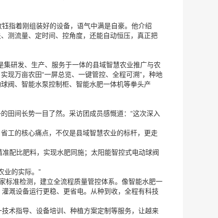
管致钰指着刚组装好的设备，语气中满是自豪。他介绍
关、测流量、定时间、控角度，还能自动恒压，真正把
元，是集研发、生产、服务于一体的县域智慧农业推广与农
实现万亩农田“一屏总览、一键管控、全程可溯”，种地
动球阀、智能水泵控制柜、智能水肥一体机等拳头产
的田间长势一目了然。采访团成员感慨道：“这次深入
、省工的核心痛点，不仅是县域智慧农业的标杆，更走
机精准配比肥料，实现水肥同施；太阳能智控式电动球阀
农业的实际。”
项国家标准检测，建立全流程质量管控体系。像智能水肥一
，灌溉设备运行更稳、更省电。从种到收，全程有科技
一技术指导、设备培训、种植方案定制等服务，让越来