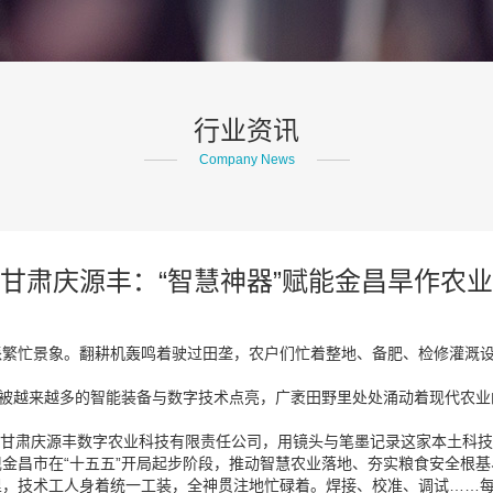
行业资讯
Company News
甘肃庆源丰：“智慧神器”赋能金昌旱作农业
派繁忙景象。翻耕机轰鸣着驶过田垄，农户们忙着整地、备肥、检修灌溉
正被越来越多的智能装备与数字技术点亮，广袤田野里处处涌动着现代农
团走进甘肃庆源丰数字农业科技有限责任公司，用镜头与笔墨记录这家本土科
金昌市在“十五五”开局起步阶段，推动智慧农业落地、夯实粮食安全根
里，技术工人身着统一工装，全神贯注地忙碌着。焊接、校准、调试……